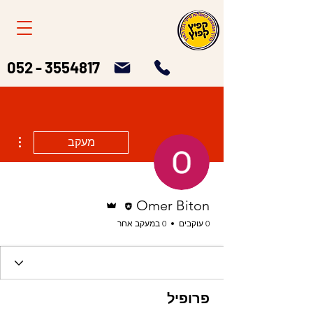
052 - 3554817
ions
מעקב
עורכ/ת
אדמין
Omer Biton
0 עוקבים
0 במעקב אחר
פרופיל